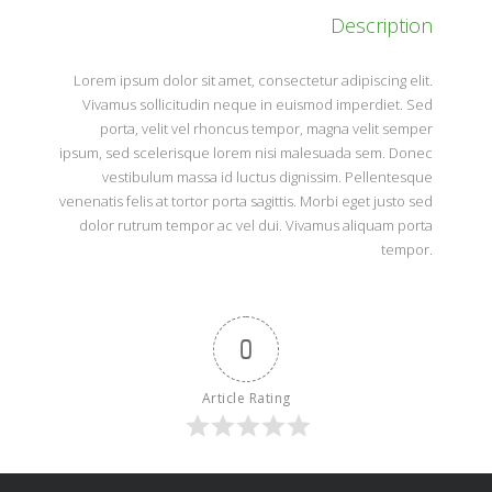
Description
Lorem ipsum dolor sit amet, consectetur adipiscing elit.
Vivamus sollicitudin neque in euismod imperdiet. Sed
porta, velit vel rhoncus tempor, magna velit semper
ipsum, sed scelerisque lorem nisi malesuada sem. Donec
vestibulum massa id luctus dignissim. Pellentesque
venenatis felis at tortor porta sagittis. Morbi eget justo sed
dolor rutrum tempor ac vel dui. Vivamus aliquam porta
tempor.
0
Article Rating